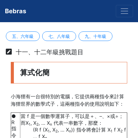
Bebras
五、六年級
七、八年級
九、十年級
十一、十二年級挑戰題目
算式化簡
小海狸有一台很特別的電腦，它提供兩種指令來計算
海狸世界的數學式子，這兩種指令的使用說明如下：
●
當 f 是一個數學運算子，可以是＋、–、×或÷；
R
而X
, X
, … X
代表一串數字，那麼：
1
2
n
指
(R f (X
, X
, … X
)) 指令將會計算 X
f X
f
1
2
n
1
2
令
… f X
n