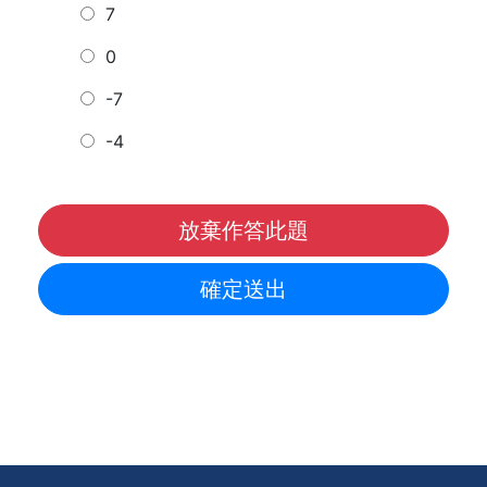
7
0
-7
-4
放棄作答此題
確定送出