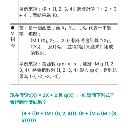
舉例來說：(R + (1, 2, 3, 4)) 將會計算 1 + 2 + 3
+ 4 ，而結果為 10。
●
當 f 是一個函數，而 X
, X
, ..., X
代表一串數
1
2
n
M
字，那麼：
指
(M f (X
, X
, ...,X
)) 指令將會計算 f(X
),
1
2
n
1
令
f(X
), … 及f(X
)，並得到計算結果所組成
2
n
的數列。
舉例來說：當函數 q(x) = -x ，那麼 (M q (1, 2,
3, 4)) 將會把數列 (1, 2, 3, 4) 帶入 q(x)，得到結
果為 (-1, -2, -3, -4)。
現在假設t(X) = 3X + 2 且 q(X) = -X. 請問下列式子
會得到什麼結果？
(R + ((R + (M t (0, 2, 4))), (R + (M q (M t (3,
5))))))